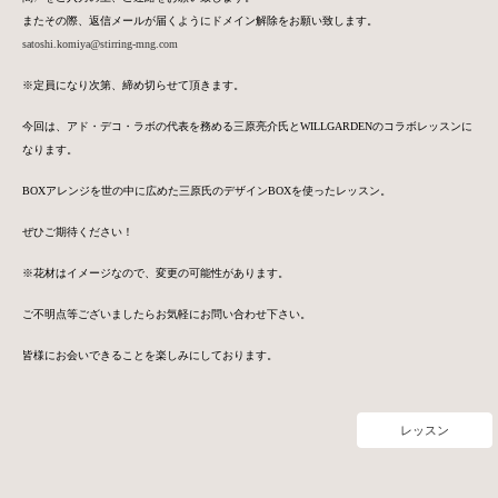
またその際、返信メールが届くようにドメイン解除をお願い致しま
す。
satoshi.komiya
@stirring-mng.com
※定員になり次第、締め切らせて頂きます。
今回は、アド・デコ・ラボの代表を務める三原亮介氏とWILLGARDENのコラボレッスンに
なります。
BOXアレンジを世の中に広めた三原氏のデザインBOXを使ったレッスン。
ぜひご期待ください！
※花材はイメージなので、変更の可能性があります。
ご不明点等ございましたらお気軽にお問い合わせ下さい。
皆様にお会いできることを楽しみにしております。
レッスン