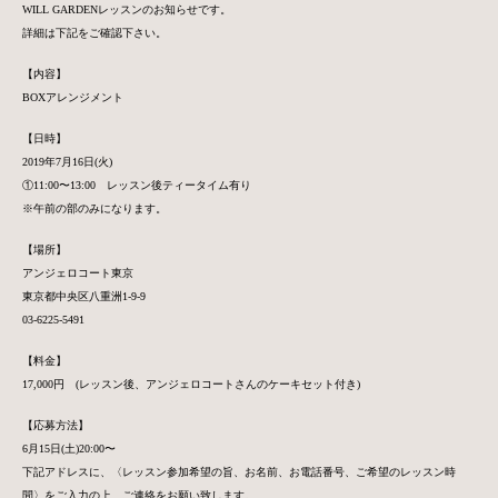
WILL GARDENレッスンのお知らせです。
詳細は下記をご確認下さい。
【内容】
BOXアレンジメント
【日時】
2019年7月16日(火)
①11:00〜13:00 レッスン後ティータイム有り
※午前の部のみになります。
【場所】
アンジェロコート東京
東京都中央区八重洲1-9-9
03-6225-5491
【料金】
17,000円 (レッスン後、アンジェロコートさんのケーキセット付き)
【応募方法】
6月15日(土)20:00〜
下記アドレスに、〈レッスン参加希望の旨、お名前、お電話番号、
ご希望のレッスン時
間〉をご入力の上、ご連絡をお願い致します。